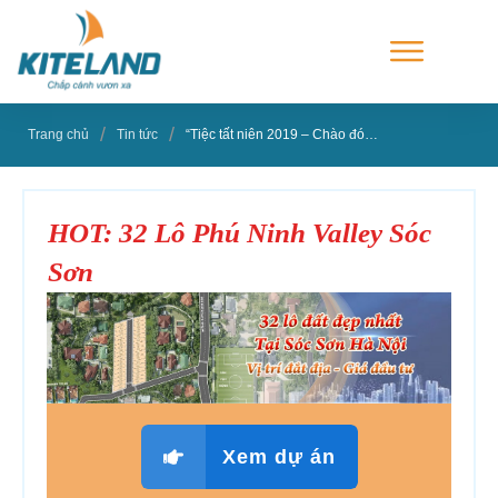
/
/
Trang chủ
Tin tức
“Tiệc tất niên 2019 – Chào đón năm canh tý 2020”
HOT: 32 Lô Phú Ninh Valley Sóc
Sơn
Xem dự án