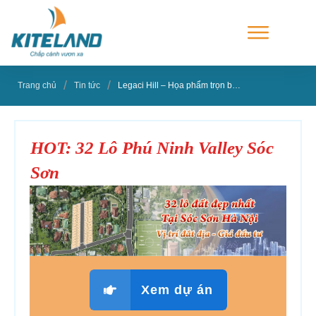
/
/
Trang chủ
Tin tức
Legaci Hill – Họa phẩm trọn bình yên
HOT: 32 Lô Phú Ninh Valley Sóc
Sơn
Xem dự án