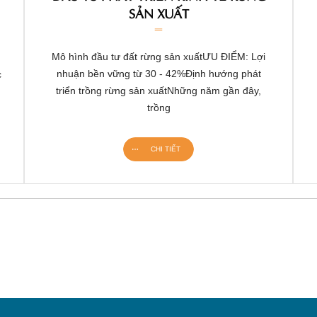
SẢN XUẤT
Mô hình đầu tư đất rừng sản xuấtƯU ĐIỂM: Lợi
nhuận bền vững từ 30 - 42%Định hướng phát
c
triển trồng rừng sản xuấtNhững năm gần đây,
trồng
CHI TIẾT