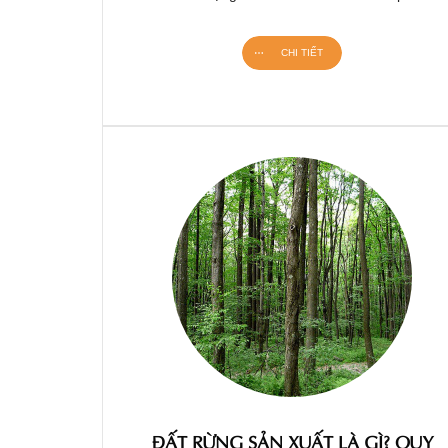
CHI TIẾT
ĐẤT RỪNG SẢN XUẤT LÀ GÌ? QUY