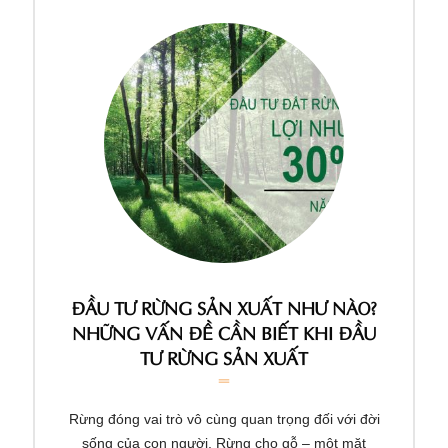
ĐẦU TƯ RỪNG SẢN XUẤT NHƯ NÀO?
NHỮNG VẤN ĐỀ CẦN BIẾT KHI ĐẦU
TƯ RỪNG SẢN XUẤT
Rừng đóng vai trò vô cùng quan trọng đối với đời
sống của con người. Rừng cho gỗ – một mặt