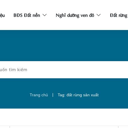
iệu
BĐS Đất nền
Nghỉ dưỡng ven đô
Đất rừng
|
Trang chủ
Tag: đất rừng sản xuất